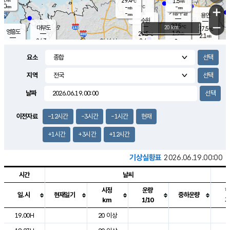
29.4
1.5
m/s
℃
2.0
-
-
mm
-
℃
mm
+
m/s
기흥구갈
-
-
m/s
mm
용인
-
수원
mm
−
27.5
℃
대부도
20 km
27.5
℃
영흥도
1.9
29.5
m/s
℃
2.1
m/s
-
mm
2.4
24.3
m/s
-
℃
mm
27.7
℃
-
오산
0.2
mm
m/s
2.4
m/s
14.5
mm
요소
11.5
mm
향남
27.1
℃
1.6
m/s
27.9
-
지역
℃
운평
mm
송탄
1.2
℃
m/s
-
s
mm
25.1
보
℃
날짜
27.3
m
℃
1.6
m/s
산
0.7
m/s
27.0
-
mm
-
mm
-
m
℃
이전자료
-12시간
-3시간
-1시간
현재
-
m
/s
+1시간
+3시간
+12시간
기상실황표
2026.06.19.00:00
시간
날씨
시정
운량
일.시
현재일기
중하운량
km
1/10
도시별 기상실황표로 지점, 날씨, 기온, 강수, 바람, 기압등을 안내한 표입
19.00H
20 이상
2