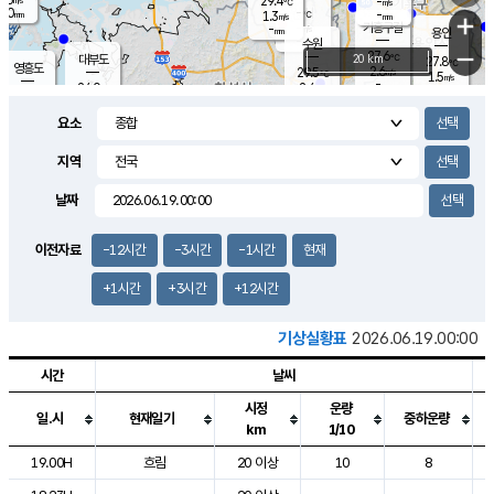
29.4
-
m/s
℃
2.0
-
-
mm
1.3
℃
mm
+
m/s
기흥구갈
-
-
m/s
mm
용인
-
수원
mm
−
27.6
℃
대부도
20 km
27.8
℃
영흥도
2.6
29.5
m/s
℃
1.5
m/s
-
mm
2.4
24.0
m/s
-
℃
mm
27.6
℃
-
오산
0.1
mm
m/s
1.9
m/s
14.5
mm
요소
11.5
mm
향남
26.4
℃
0.7
m/s
-
-
지역
℃
운평
mm
송탄
-
℃
m/s
-
s
mm
25.0
보
℃
날짜
27.2
m
℃
1.3
m/s
산
0.9
m/s
27.0
23.
mm
-
mm
0.4
℃
이전자료
-12시간
-3시간
-1시간
현재
1.0
/s
+1시간
+3시간
+12시간
기상실황표
2026.06.19.00:00
시간
날씨
시정
운량
일.시
현재일기
중하운량
km
1/10
도시별 기상실황표로 지점, 날씨, 기온, 강수, 바람, 기압등을 안내한 표입
19.00H
흐림
20 이상
10
8