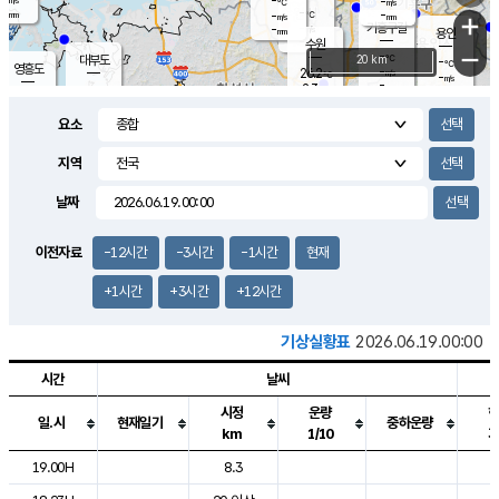
-
-
m/s
℃
-
-
-
mm
-
℃
mm
+
m/s
기흥구갈
-
-
m/s
mm
용인
-
수원
mm
−
-
℃
대부도
20 km
-
℃
영흥도
-
26.2
m/s
℃
-
m/s
-
mm
2.3
-
m/s
-
℃
mm
-
℃
-
오산
-
mm
m/s
-
m/s
-
mm
요소
-
mm
향남
-
℃
-
m/s
-
-
지역
℃
운평
mm
송탄
-
m/s
-
mm
-
보
℃
날짜
-
℃
-
m/s
산
-
m/s
-
-
mm
-
mm
-
m
이전자료
-12시간
-3시간
-1시간
현재
-
m
+1시간
+3시간
+12시간
기상실황표
2026.06.19.00:00
시간
날씨
시정
운량
일.시
현재일기
중하운량
km
1/10
도시별 기상실황표로 지점, 날씨, 기온, 강수, 바람, 기압등을 안내한 표입
19.00H
8.3
2