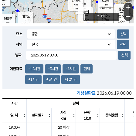
24.8
0.9
m/s
℃
-
-
-
mm
-
℃
mm
+
m/s
기흥구갈
-
-
m/s
mm
용인
-
수원
mm
−
23.6
℃
대부도
20 km
23.9
℃
영흥도
1.7
25
m/s
℃
1.6
m/s
-
mm
2
24.0
m/s
-
℃
mm
26.0
℃
-
오산
2.1
mm
m/s
6.9
m/s
-
mm
요소
-
mm
향남
24.4
℃
1.7
m/s
25.3
-
지역
℃
운평
mm
송탄
0.6
℃
m/s
-
s
mm
23.3
보
℃
날짜
24.4
℃
1.9
m/s
산
0.7
m/s
-
21.
mm
-
mm
-
m
℃
이전자료
-12시간
-3시간
-1시간
현재
-
m
/s
+1시간
+3시간
+12시간
기상실황표
2026.06.19.00:00
시간
날씨
시정
운량
일.시
현재일기
중하운량
km
1/10
도시별 기상실황표로 지점, 날씨, 기온, 강수, 바람, 기압등을 안내한 표입
19.00H
20 이상
2