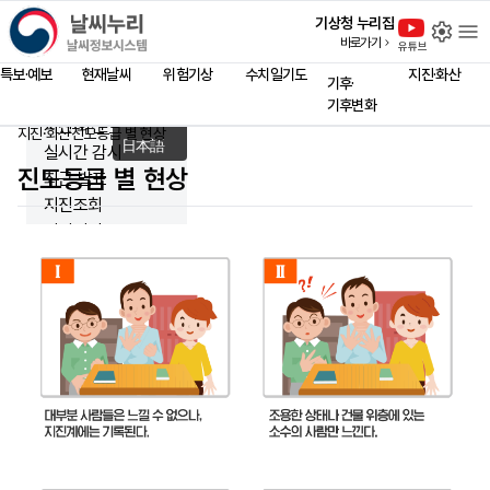
close
날씨누리 - 날씨정보시스템
기상청 누리집
설
바로가기
홈 페이지
유튜브
Language
특보·예보
현재날씨
위험기상
수치일기도
지진·화산
기후·
English
기후변화
中文
지진·화산
지진·화산
진도등급 별 현상
홈
日本語
실시간 감시
진도등급 별 현상
최근 발표
지진조회
과거지진
지진연보
지진해일
화산
통보기준
진도등급 별 현상
지진·화산 대피요령
지진과학관