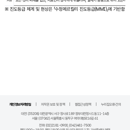
모든 것이 피해를 입고, 지표면이 심각하게 뒤틀리며, 물체가 공중으로 튀어 오른다.
※ 진도등급 체계 및 현상은 「수정메르칼리 진도등급(MMI)」에 기반함
관련 페이지 링크
개인정보처리방침
저작권 보호 및 정책
웹접근성정책
누리집오류·건의
기관 정보
대전: (35208) 대전광역시 서구 청사로 189 정부대전청사 1동 11-14층
서울: (07062) 서울특별시 동작구 여의대방로16길 61
전화
(02)2181-0900, (042)481-7500