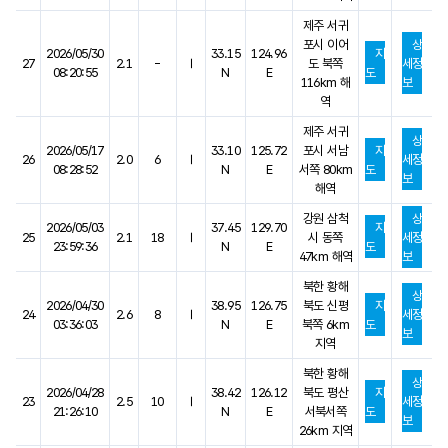
제주 서귀
포시 이어
상
2026/05/30
33.15
124.96
지
27
2.1
-
Ⅰ
도 북쪽
세정
08:20:55
N
E
도
116km 해
보
역
제주 서귀
상
2026/05/17
33.10
125.72
포시 서남
지
26
2.0
6
Ⅰ
세정
08:28:52
N
E
서쪽 80km
도
보
해역
강원 삼척
상
2026/05/03
37.45
129.70
지
25
2.1
18
Ⅰ
시 동쪽
세정
23:59:36
N
E
도
47km 해역
보
북한 황해
상
2026/04/30
38.95
126.75
북도 신평
지
24
2.6
8
Ⅰ
세정
03:36:03
N
E
북쪽 6km
도
보
지역
북한 황해
상
2026/04/28
38.42
126.12
북도 평산
지
23
2.5
10
Ⅰ
세정
21:26:10
N
E
서북서쪽
도
보
26km 지역