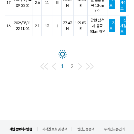
17
2.6
11
Ⅲ
세정
09:00:20
N
E
쪽 13km
도
보
지역
강원 삼척
상
2026/03/11
37.43
129.83
지
16
2.1
13
Ⅰ
시 동쪽
세정
22:11:04
N
E
도
59km 해역
보
1
2
관련 페이지 링크
개인정보처리방침
저작권 보호 및 정책
웹접근성정책
누리집오류·건의