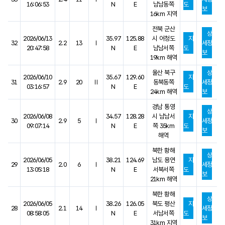
16:06:53
N
E
남남동쪽
도
보
16km 지역
전북 군산
상
2026/06/13
35.97
125.88
시 어청도
지
32
2.2
13
Ⅰ
세정
20:47:58
N
E
남남서쪽
도
보
19km 해역
울산 북구
상
2026/06/10
35.67
129.60
지
31
2.9
20
Ⅱ
동북동쪽
세정
03:16:57
N
E
도
24km 해역
보
경남 통영
상
2026/06/08
34.57
128.28
시 남남서
지
30
2.9
5
Ⅰ
세정
09:07:14
N
E
쪽 35km
도
보
해역
북한 황해
상
2026/06/05
38.21
124.69
남도 용연
지
29
2.0
6
Ⅰ
세정
13:05:18
N
E
서북서쪽
도
보
21km 해역
북한 황해
상
2026/06/05
38.26
126.05
북도 평산
지
28
2.1
14
Ⅰ
세정
08:58:05
N
E
서남서쪽
도
보
31km 지역