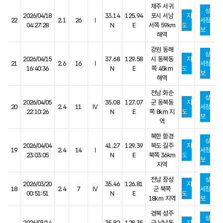
제주 서귀
상
2026/04/18
33.14
125.94
포시 서남
지
22
2.1
26
Ⅰ
세정
04:27:28
N
E
서쪽 59km
도
보
해역
강원 동해
상
2026/04/15
37.68
129.58
시 동북동
지
21
2.6
16
Ⅰ
세정
16:40:36
N
E
쪽 45km
도
보
해역
전남 화순
상
2026/04/05
35.08
127.07
군 동북동
지
20
2.4
11
Ⅳ
세정
22:10:26
N
E
쪽 8km 지
도
보
역
북한 함경
상
2026/04/04
41.27
129.39
북도 길주
지
19
2.4
14
Ⅰ
세정
23:03:05
N
E
북쪽 36km
도
보
지역
전남 장성
상
2026/03/20
35.46
126.81
지
18
2.4
7
Ⅳ
군 북쪽
세정
00:51:51
N
E
도
18km 지역
보
경북 성주
상
2026/03/14
35.82
128.35
군 남남동
지