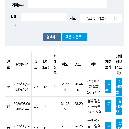
거리
(km)
검색
자료
어
엑셀 다운로드
최
상세
번
규
깊이
대
지도
정보
발생시각
위도
경도
위치
호
모
(km)
진
보기
(진도
도
등)
국내 지진 검색 결과를 번호, 발생시각, 규모, 깊이, 위도, 경도, 위치,
경북 예천
상
2026/07/23
36.66
128.44
지
35
2.6
13
Ⅳ
군 북쪽
세정
03:47:04
N
E
도
1km 지역
보
경북 김천
상
2026/07/06
36.23
128.20
지
34
2.1
9
Ⅲ
시 북동쪽
세정
20:57:24
N
E
도
13km 지역
보
북한 평안
상
2026/06/16
39.09
126.73
남도 양덕
지
33
2.4
11
Ⅰ
세정