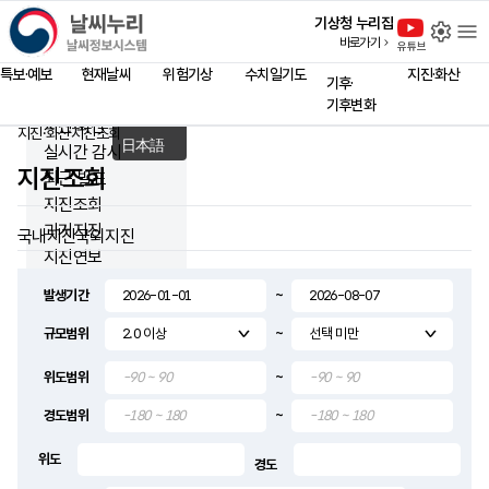
close
날씨누리 - 날씨정보시스템
기상청 누리집
설
바로가기
홈 페이지
유튜브
Language
특보·예보
현재날씨
위험기상
수치일기도
지진·화산
기후·
English
기후변화
中文
지진·화산
지진·화산
지진조회
홈
日本語
실시간 감시
지진조회
최근 발표
지진조회
과거지진
국내지진
국외지진
지진연보
발생기간
~
지진해일
규모범위
화산
~
위도범위
~
통보기준
진도등급 별 현상
경도범위
~
지진·화산 대피요령
위도
지진과학관
경도