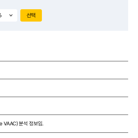
통보문
선택
 VAAC) 분석 정보임.