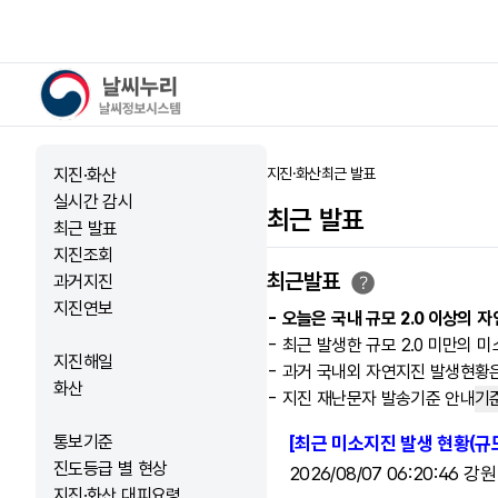
날씨누리 - 날씨정보시스템
지진·화산
지진·화산
최근 발표
홈
실시간 감시
최근 발표
최근 발표
지진조회
최근발표
과거지진
지진연보
- 오늘은 국내 규모 2.0 이상의
- 최근 발생한 규모 2.0 미만의
지진해일
- 과거 국내외 자연지진 발생현황
화산
- 지진 재난문자 발송기준 안내
기
통보기준
[최근 미소지진 발생 현황(규모
진도등급 별 현상
2026/08/07 06:20:46 
지진·화산 대피요령