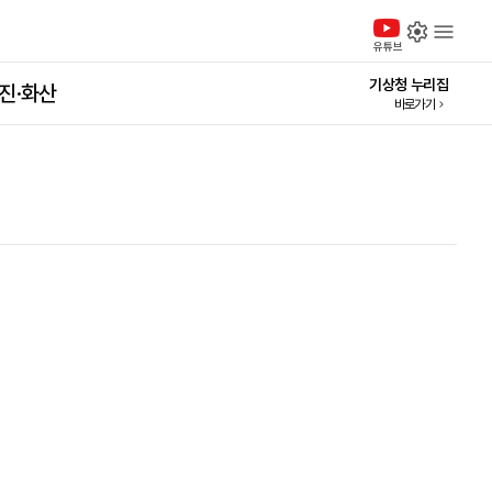
설정
메
유튜브
기상청 누리집
진·화산
바로가기