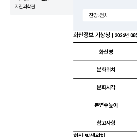
지진과학관
화산정보 기상청
| 2026년 0
화산정보
화산명
분화위치
분화시각
분연주높이
참고사항
화산 발생위치