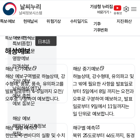
close
날씨누리 - 날씨정보시스템
기상청 누리집
설
바로가기
홈 페이지
유튜브
Language
특보·예보
현재날씨
위험기상
수치일기도
지진·화산
기후·
English
기후변화
中文
기상 특보
특보·예보
해상예보
홈
日本語
특보(종합)
해상예보
특보 통보문
영향예보
안개정보
해상 단기예보
해상 중기예보
해상 예보구역별로 하늘상태, 강
하늘상태, 강수형태, 유의파고 및
기상 예보
수형태, 풍향, 풍속, 유의파고를
그 밖에 필요한 사항을 발표일로
날씨해설·옙TV
발표일로부터 4~5일까지 오전/
부터 5일에서 8일 까지는 오전과
예보 종합
오후로 구분하여 예보합니다.
오후로 구분하여 예보하고, 발표
예보 통보문
일로부터 9일에서 11일까지는
일 단위로 예보합니다.
해상 예보
해양기상기후정보
해상 실황·예측
해구별 예측
포털
한반도 주변바다의 실황 및 수치
북위 25도로부터 46도까지, 동경