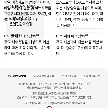
모델 예측자료를 활용하여 파고,
119도로부터 140도까지에 포함
에너지기상 요약정보
바람, 시정의 실황 및 예측자료를
되는 해상영역을 대상으로 하며,
표출합니다.(실황: 과거 3시간, 예
단기예보 기간에 대하여 파고, 파
공항·산악·생활
측: 현재부터 +12시간)
주기, 파향, 풍향, 풍속 수온 예측
온열질환예측정보
을 제공합니다.
이용안내
이안류 위험 예측정보
너울 위험 예측정보
주요 해수욕장을 대상으로 이안
주요 해안가에 대한 너울 위험 예
류에 대한 위험 예측 정보(4단계
측 정보(4단계 구분)를 제공합니
구분)를 제공합니다.
다.
관련 페이지 링크
개인정보처리방침
저작권 보호 및 정책
웹접근성정책
누리집오류·건의
기관 정보
대전: (35208) 대전광역시 서구 청사로 189 정부대전청사 1동 11-14층
서울: (07062) 서울특별시 동작구 여의대방로16길 61
전화
(02)2181-0900, (042)481-7500
평일 9:00 ~ 18:00, 평일 18:00 이후 및 야간·휴일은 131 기상콜센터 연결
전자우편(웹사이트 관련 문의)
webmasterkma@korea.kr
기상청