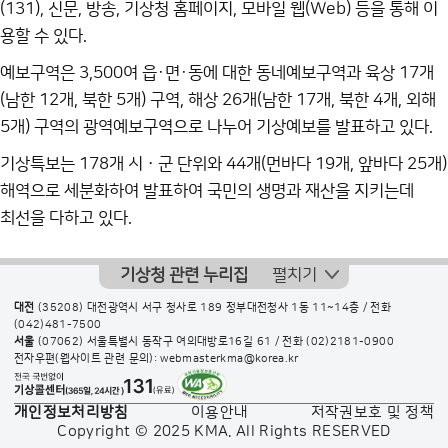
(131), 신문, 방송, 기상청 홈페이지, 모바일 웹(Web) 등을 통해 이
용할 수 있다.
예보구역은 3,500여 읍·면·동에 대한 동네예보구역과 육상 17개
(남한 12개, 북한 5개) 구역, 해상 26개(남한 17개, 북한 4개, 외해
5개) 구역의 광역예보구역으로 나누어 기상예보를 발표하고 있다.
기상특보는 178개 시ㆍ군 단위와 44개(먼바다 19개, 앞바다 25개)
해역으로 세분화하여 발표하여 국민의 생명과 재산을 지키는데
최선을 다하고 있다.
기상청 관련 누리집
펼치기
대전
(35208) 대전광역시 서구 청사로 189 정부대전청사 1동 11~14층 / 전화
(042)481-7500
서울
(07062) 서울특별시 동작구 여의대방로16길 61 / 전화
(02)2181-0900
전자우편(웹사이트 관련 문의): webmasterkma@korea.kr
개인정보처리방침
이용안내
저작권보호 및 정책
Copyright © 2025 KMA. All Rights RESERVED