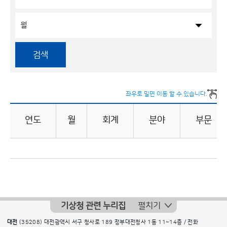
검색
좌우로 밀면 이동 할 수 있습니다.
연도
월
회계
분야
부문
월
별
지
출
집
기상청 관련 누리집
펼치기
행
대전
(35208) 대전광역시 서구 청사로 189 정부대전청사 1동 11~14층 / 전화
현