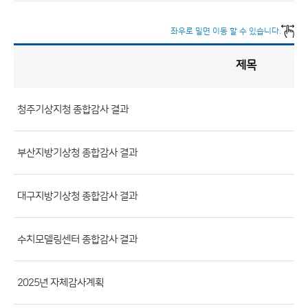
좌우로 밀면 이동 할 수 있습니다.
제목
감
사
정
보
게
시
판
청주기상지청 종합감사 결과
목
록
(번
호,
부산지방기상청 종합감사 결과
분
류,
대구지방기상청 종합감사 결과
제
목,
등
수치모델링센터 종합감사 결과
록
부
2025년 자체감사계획
서,