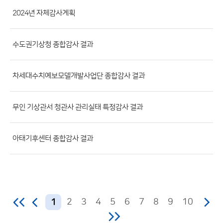
첨
2024년 자체감사계획
부
파
일,
수도권기상청 종합감사 결과
등
록
차세대수치예보모델개발사업단 종합감사 결과
일,
조
무인 기상관서 청관사 관리실태 특정감사 결과
회
수)
아태기후센터 종합감사 결과
2
3
4
5
6
7
8
9
10
1