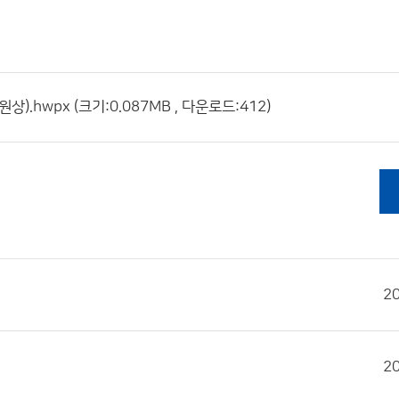
.hwpx (크기:0.087MB , 다운로드:412)
2
2