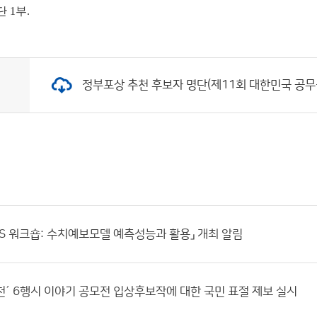
단
1부.
정부포상 추천 후보자 명단(제11회 대한민국 공무원상)
IAPS 워크숍: 수치예보모델 예측성능과 활용」 개최 알림
´ 6행시 이야기 공모전 입상후보작에 대한 국민 표절 제보 실시