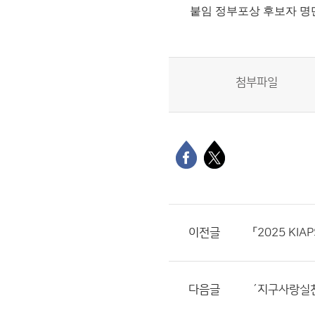
붙임
정부포상 후보자 명
첨부파일
이전글
「2025 K
다음글
´지구사랑실천