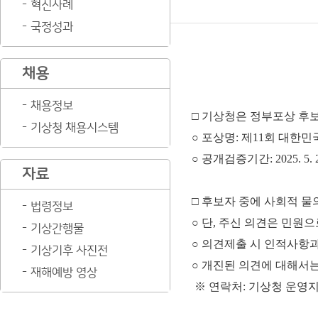
혁신사례
국정성과
채용
채용정보
□ 기상청은 정부포상 후보
기상청 채용시스템
○ 포상명: 제11회 대한
○ 공개검증기간: 2025. 5. 2.(
자료
□ 후보자 중에 사회적 
법령정보
○ 단, 주신 의견은 민원
기상간행물
○ 의견제출 시 인적사항
기상기후 사진전
○ 개진된 의견에 대해서
재해예방 영상
※ 연락처: 기상청 운영지원과(042