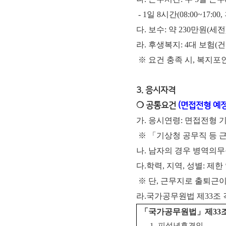
- 1일 8시간(08:00~17:00,
다. 보수: 약 230만원(세
라. 후생복지: 4대 보험(
※ 요건 충족 시, 복지포
3. 응시자격
❍ 공통요건
(면접전형 예정일
가. 응시연령: 면접전형 기
※ 「기상청 공무직 등 근
나. 남자의 경우 병역의
다.학력, 지역, 성별: 제한
※ 단, 근무지로 출퇴근이
라.국가공무원법 제33조
「
국가공무원법
」
제
33
1.
피성년후견인