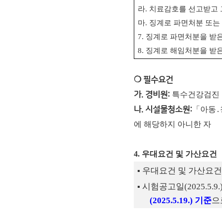
라
.
치료감호를 선고받고 
마
.
징계로 파면처분 또는
7.
징계로 파면처분을 받
8.
징계로 해임처분을 받
❍ 필수요건
가. 경비원:
특수건강검진 
나. 시설물청소원:
「아동․
에 해당하지 아니한 자
4. 우대요건 및 가산요건
우대요건 및 가산요건
▪
시험공고일
(2025.5.9.
▪
(2025.5.19.)
기준
으