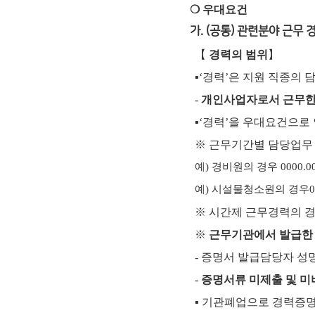
❍ 우대요건
가. (공통) 관련분야 근무 
【
경력의 범위
】
▪
‘
경력
’
은 지원 직종의 
-
개인사업자로서 근무한
▪
‘
경력
’
을 우대요건으로
※
근무기간별 담당업무
예
)
경비원의 경우
0000.0
예
)
시설물청소원의 경우
0
※
시간제 근무경력의 경
※
근무기관에서 발급한
-
증명서 발급담당자 성명
-
증명서류 미제출 및 미
▪
기관폐업으로 경력증명