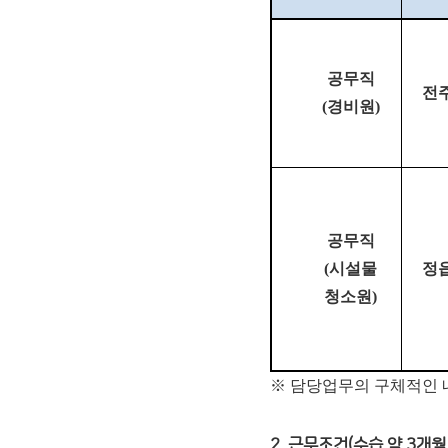
공무직
전
(
경비원
)
공무직
(
시설물
정
청소원
)
※ 담당업무의 구체적인 
2. 근무조건(수습 약 3개월