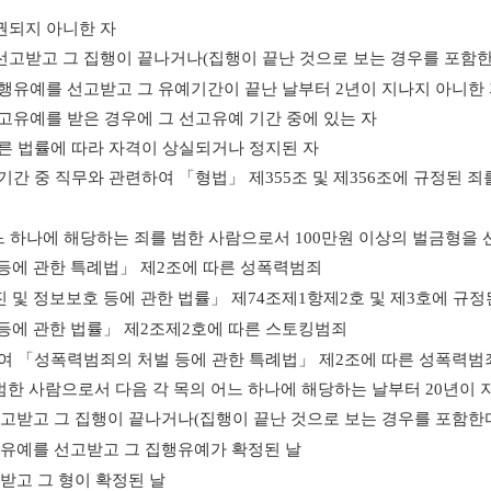
권되지 아니한 자
선고받고 그 집행이 끝나거나
(
집행이 끝난 것으로 보는 경우를 포함
집행유예를 선고받고 그 유예기간이 끝난 날부터
2
년이 지나지 아니한
고유예를 받은 경우에 그 선고유예 기간 중에 있는 자
른 법률에 따라 자격이 상실되거나 정지된 자
기간 중 직무와 관련하여
「
형법
」
제
355
조 및 제
356
조에 규정된 죄
느 하나에 해당하는 죄를 범한 사람으로서
100
만원 이상의 벌금형을 
등에 관한 특례법
」
제
2
조에 따른 성폭력범죄
 및 정보보호 등에 관한 법률
」
제
74
조제
1
항제
2
호 및 제
3
호에 규정
등에 관한 법률
」
제
2
조제
2
호에 따른 스토킹범죄
하여
「
성폭력범죄의 처벌 등에 관한 특례법
」
제
2
조에 따른 성폭력범
한 사람으로서 다음 각 목의 어느 하나에 해당하는 날부터
20
년이 
선고받고 그 집행이 끝나거나
(
집행이 끝난 것으로 보는 경우를 포함한
행유예를 선고받고 그 집행유예가 확정된 날
받고 그 형이 확정된 날