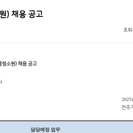
원) 채용 공고
조회
청소원) 채용 공고
다
2025
전주
담당예정 업무