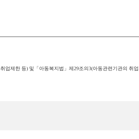
 취업제한 등) 및「아동복지법」제29조의3(아동관련기관의 취업