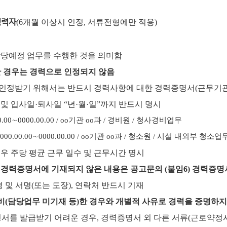
경력자
(6개월 이상시 인정, 서류전형에만 적용)
담당예정 업무를 수행한 것을 의미함
 경우는 경력으로 인정되지 않음
 인정받기 위해서는 반드시 경력사항에 대한 경력증명서
(
근무기
 및 입사일
·
퇴사일
“
년
·
월
·
일
”
까지 반드시 명시
0.00
∼
0000.00.00 / oo
기관
oo
과
/
경비원
/
청사경비업무
000.00.00
∼
0000.00.00 / oo
기관
oo
과
/
청소원
/
시설 내외부 청소업
우 주당 평균 근무 일수 및 근무시간 명시
 경력증명서에 기재되지 않은 내용은 공고문의
(
붙임
6)
경력증명
 및 서명
(
또는 도장
),
연락처 반드시 기재
비
(
담당업무 미기재 등
)
한 경우와 개별적 사유로 경력을 증명하지
서를 발급받기 어려운 경우
,
경력증명서 외 다른 서류
(
근로
약정