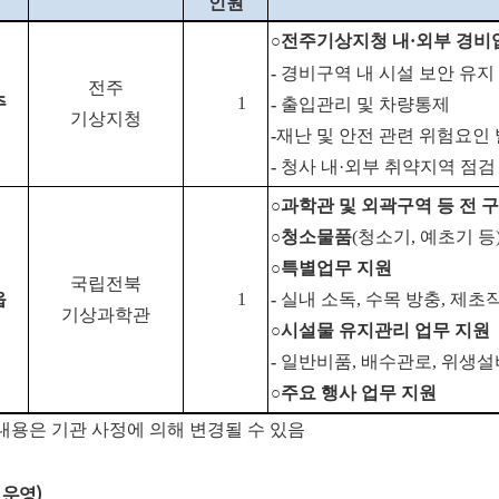
인원
전주기상지청 내
·
외부 경비
○
-
경비구역 내 시설 보안 유지
전주
주
1
-
출입관리 및 차량통제
기상지청
-
재난 및 안전 관련 위험요인
-
청사 내
·
외부 취약지역 점검
과학관 및 외곽구역 등 전 
○
청소물품
(
청소기
,
예초기 등
○
특별업무 지원
○
국립전북
읍
1
-
실내 소독
,
수목 방충
,
제초
기상과학관
시설물 유지관리 업무 지원
○
-
일반비품
,
배수관로
,
위생설비
주요 행사 업무 지원
○
내용은 기관 사정에 의해 변경될 수 있음
 운영)