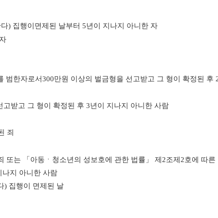
한다
)
집행이
면제된 날부터
5
년이 지나지 아니한 자
 자
를 범한
자로서
300
만원 이상의 벌금형을 선고받고 그 형이 확정된 후
선고받고 그 형이 확정된 후
3
년이 지나지 아니한 사람
된 죄
죄 또는
「
아동ㆍ청소년의 성보호에 관한 법률
」
제
2
조제
2
호에 따른
지나지 아니한 사람
다
)
집행이 면제된 날