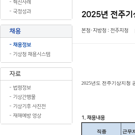
혁신사례
국정성과
2025년 전주기
채용
본청·지방청 : 전주지청
채용정보
기상청 채용시스템
자료
2025년도 전주기상지청
법령정보
기상간행물
기상기후 사진전
재해예방 영상
1. 채용내용
직종
근무