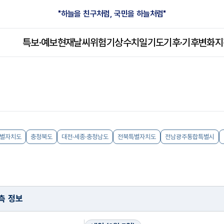
"하늘을 친구처럼, 국민을 하늘처럼"
특보·예보
현재날씨
위험기상
수치일기도
기후·
기후변화
지