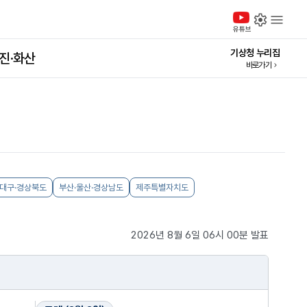
설정
메
유튜브
기상청 누리집
진·화산
바로가기