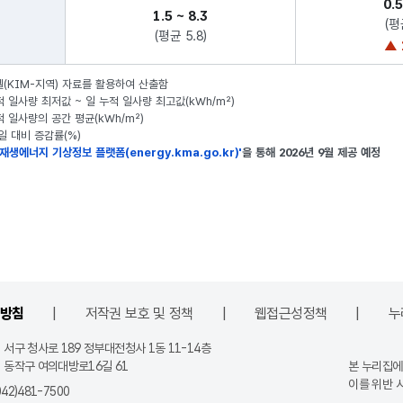
방침
저작권 보호 및 정책
웹접근성정책
누
시 서구 청사로 189 정부대전청사 1동 11-14층
별시 동작구 여의대방로16길 61
본 누리집에
이를 위반 
(042)481-7500